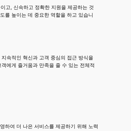
울이고, 신속하고 정확한 지원을 제공하는 것
도를 높이는 데 중요한 역할을 하고 있습니
 지속적인 혁신과 고객 중심의 접근 방식을
고객에게 즐거움과 만족을 줄 수 있는 전체적
반영하여 더 나은 서비스를 제공하기 위해 노력