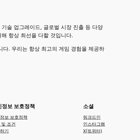
 기술 업그레이드, 글로벌 시장 진출 등 다양
위해 항상 최선을 다할 것입니다.
니다. 우리는 항상 최고의 게임 경험을 제공하
인정보 보호정책
소셜
정보 보호정책
링크드인
 및 조건
인스타그램
하기
X(트위터)