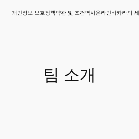
개인정보 보호정책
약관 및 조건
역사
온라인바카라의 
팀 소개