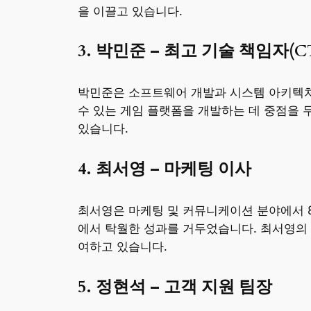
을 이끌고 있습니다.
3. 박민준 – 최고 기술 책임자(C
박민준은 소프트웨어 개발과 시스템 아키텍처
수 있는 게임 플랫폼을 개발하는 데 중점을 
있습니다.
4. 최서영 – 마케팅 이사
최서영은 마케팅 및 커뮤니케이션 분야에서 8
에서 탁월한 성과를 거두었습니다. 최서영의
여하고 있습니다.
5. 정현석 – 고객 지원 팀장