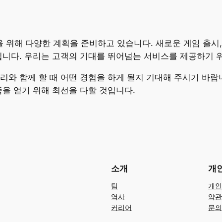
위해 다양한 계획을 준비하고 있습니다. 새로운 게임 출시,
입니다. 우리는 고객의 기대를 뛰어넘는 서비스를 제공하기 
리와 함께 할 때 어떤 경험을 하게 될지 기대해 주시기 바랍
족을 얻기 위해 최선을 다할 것입니다.
소개
개
팀
개인
역사
약관
커리어
문의