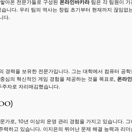
 쌓아온 전문가들로 구성된
온라인바카라
팀은 각 팀원이 가
있습니다. 우리 팀의 역사는 창립 초기부터 현재까지 끊임없는
니다.
의 경력을 보유한 전문가입니다. 그는 대학에서 컴퓨터 공학
 중심의 혁신적인 게임 경험을 제공하는 것을 목표로,
온라인
두주자로 자리매김했습니다.
OO)
문가로, 10년 이상의 운영 관리 경험을 가지고 있습니다. 
주력하고 있습니다. 이지은의 뛰어난 문제 해결 능력과 리