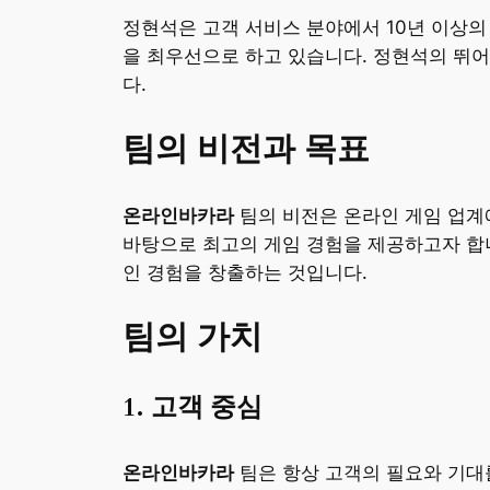
정현석은 고객 서비스 분야에서 10년 이상의
을 최우선으로 하고 있습니다. 정현석의 뛰
다.
팀의 비전과 목표
온라인바카라
팀의 비전은 온라인 게임 업계
바탕으로 최고의 게임 경험을 제공하고자 합니
인 경험을 창출하는 것입니다.
팀의 가치
1. 고객 중심
온라인바카라
팀은 항상 고객의 필요와 기대