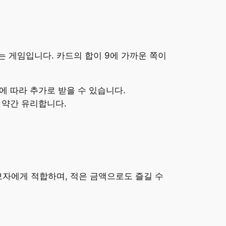
는 게임입니다. 카드의 합이 9에 가까운 쪽이
에 따라 추가로 받을 수 있습니다.
 약간 유리합니다.
보자에게 적합하며, 적은 금액으로도 즐길 수