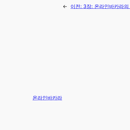
←
이전:
3장: 온라인바카라의
온라인바카라