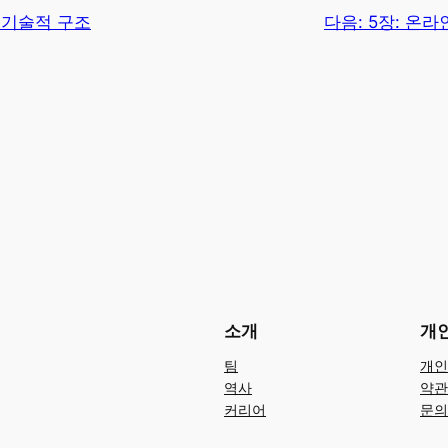
 기술적 구조
다음:
5장: 온
소개
개
팀
개인
역사
약관
커리어
문의