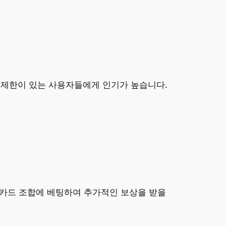
에 제한이 있는 사용자들에게 인기가 높습니다.
 카드 조합에 베팅하여 추가적인 보상을 받을