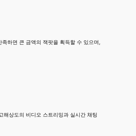
족하면 큰 금액의 잭팟을 획득할 수 있으며,
 고해상도의 비디오 스트리밍과 실시간 채팅