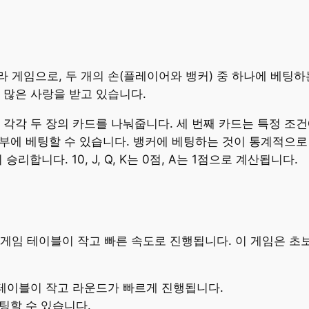
 게임으로, 두 개의 손(플레이어와 뱅커) 중 하나에 베팅하
 많은 사랑을 받고 있습니다.
 각각 두 장의 카드를 나눠줍니다. 세 번째 카드는 특정 조건
무승부에 베팅할 수 있습니다. 뱅커에 베팅하는 것이 통계적으로
승리합니다. 10, J, Q, K는 0점, A는 1점으로 계산됩니다.
게임 테이블이 작고 빠른 속도로 진행됩니다. 이 게임은 초
 테이블이 작고 라운드가 빠르게 진행됩니다.
베팅할 수 있습니다.