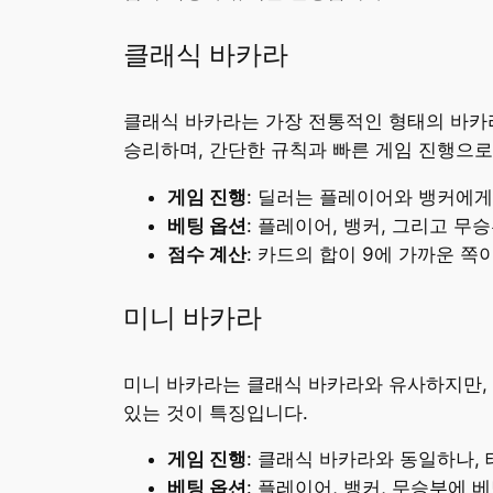
클래식 바카라
클래식 바카라는 가장 전통적인 형태의 바카라
승리하며, 간단한 규칙과 빠른 게임 진행으로
게임 진행
: 딜러는 플레이어와 뱅커에게
베팅 옵션
: 플레이어, 뱅커, 그리고 
점수 계산
: 카드의 합이 9에 가까운 쪽이 
미니 바카라
미니 바카라는 클래식 바카라와 유사하지만, 
있는 것이 특징입니다.
게임 진행
: 클래식 바카라와 동일하나,
베팅 옵션
: 플레이어, 뱅커, 무승부에 