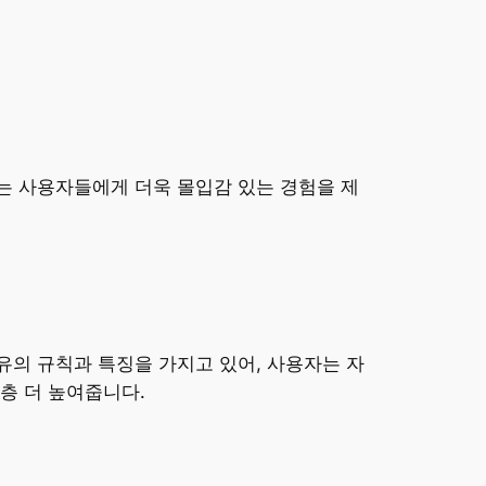
이는 사용자들에게 더욱 몰입감 있는 경험을 제
의 규칙과 특징을 가지고 있어, 사용자는 자
층 더 높여줍니다.