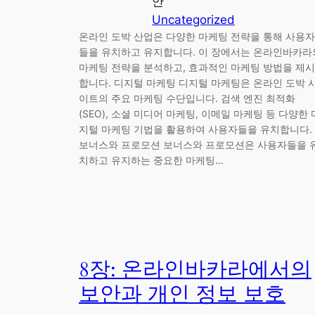
안
Uncategorized
온라인 도박 산업은 다양한 마케팅 전략을 통해 사용자
들을 유치하고 유지합니다. 이 장에서는 온라인바카라
마케팅 전략을 분석하고, 효과적인 마케팅 방법을 제시
합니다. 디지털 마케팅 디지털 마케팅은 온라인 도박 
이트의 주요 마케팅 수단입니다. 검색 엔진 최적화
(SEO), 소셜 미디어 마케팅, 이메일 마케팅 등 다양한 
지털 마케팅 기법을 활용하여 사용자들을 유치합니다.
보너스와 프로모션 보너스와 프로모션은 사용자들을 
치하고 유지하는 중요한 마케팅…
8장: 온라인바카라에서의
보안과 개인 정보 보호