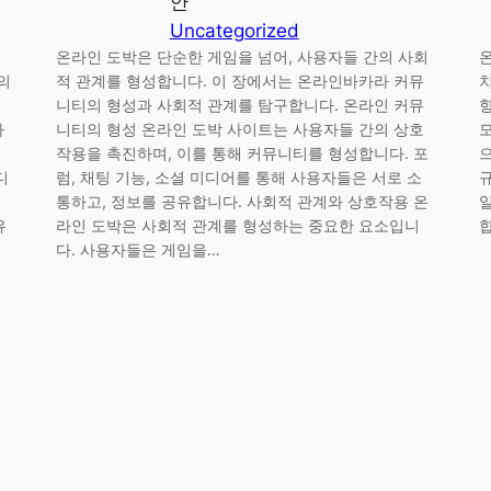
안
Uncategorized
온라인 도박은 단순한 게임을 넘어, 사용자들 간의 사회
의
적 관계를 형성합니다. 이 장에서는 온라인바카라 커뮤
니티의 형성과 사회적 관계를 탐구합니다. 온라인 커뮤
사
니티의 형성 온라인 도박 사이트는 사용자들 간의 상호
작용을 촉진하며, 이를 통해 커뮤니티를 형성합니다. 포
디
럼, 채팅 기능, 소셜 미디어를 통해 사용자들은 서로 소
통하고, 정보를 공유합니다. 사회적 관계와 상호작용 온
유
라인 도박은 사회적 관계를 형성하는 중요한 요소입니
다. 사용자들은 게임을…