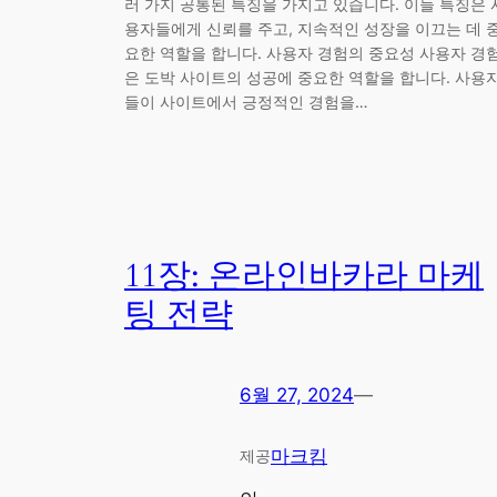
러 가지 공통된 특징을 가지고 있습니다. 이들 특징은 
용자들에게 신뢰를 주고, 지속적인 성장을 이끄는 데 
요한 역할을 합니다. 사용자 경험의 중요성 사용자 경
은 도박 사이트의 성공에 중요한 역할을 합니다. 사용
들이 사이트에서 긍정적인 경험을…
11장: 온라인바카라 마케
팅 전략
6월 27, 2024
—
마크킴
제공