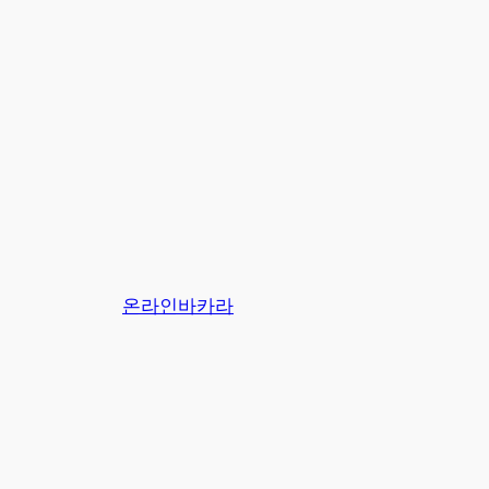
온라인바카라