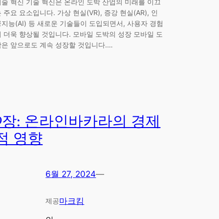
기술 혁신 기술 혁신은 온라인 도박 산업의 미래를 이끄
 주요 요소입니다. 가상 현실(VR), 증강 현실(AR), 인
공지능(AI) 등 새로운 기술들이 도입되면서, 사용자 경험
이 더욱 향상될 것입니다. 모바일 도박의 성장 모바일 도
박은 앞으로도 계속 성장할 것입니다.…
9장: 온라인바카라의 경제
적 영향
6월 27, 2024
—
마크킴
제공