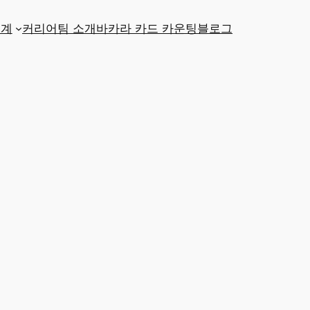
세계
커리어
팀 소개
바카라 카드 카운팅
블로그