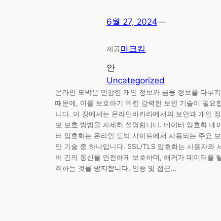
6월 27, 2024
—
마크킴
제공
안
Uncategorized
온라인 도박은 민감한 개인 정보와 금융 정보를 다루기
때문에, 이를 보호하기 위한 강력한 보안 기술이 필요
니다. 이 장에서는 온라인바카라에서의 보안과 개인 정
보 보호 방법을 자세히 설명합니다. 데이터 암호화 데
터 암호화는 온라인 도박 사이트에서 사용되는 주요 보
안 기술 중 하나입니다. SSL/TLS 암호화는 사용자와 
버 간의 통신을 안전하게 보호하며, 해커가 데이터를 
취하는 것을 방지합니다. 인증 및 접근…