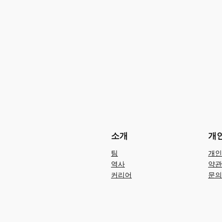
소개
개
팀
개인
역사
약관
커리어
문의