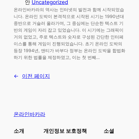
안
Uncategorized
온라인바카라의 역사는 인터넷의 발전과 함께 시작되었습
니다. 온라인 도박이 본격적으로 시작된 시기는 1990년대
중반으로 거슬러 올라가며, 그 중심에는 단순한 텍스트 기
반의 게임이 자리 잡고 있었습니다. 이 시기에는 그래픽이
거의 없었고, 주로 텍스트와 숫자로 구성된 간단한 인터페
이스를 통해 게임이 진행되었습니다. 초기 온라인 도박의
등장 1994년, 앤티가 바부다 정부는 온라인 도박을 합법화
하기 위한 법률을 제정하였고, 이는 첫 번째…
←
이전 페이지
온라인바카라
소개
개인정보 보호정책
소셜