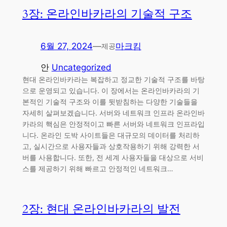
3장: 온라인바카라의 기술적 구조
6월 27, 2024
—
마크킴
제공
안
Uncategorized
현대 온라인바카라는 복잡하고 정교한 기술적 구조를 바탕
으로 운영되고 있습니다. 이 장에서는 온라인바카라의 기
본적인 기술적 구조와 이를 뒷받침하는 다양한 기술들을
자세히 살펴보겠습니다. 서버와 네트워크 인프라 온라인바
카라의 핵심은 안정적이고 빠른 서버와 네트워크 인프라입
니다. 온라인 도박 사이트들은 대규모의 데이터를 처리하
고, 실시간으로 사용자들과 상호작용하기 위해 강력한 서
버를 사용합니다. 또한, 전 세계 사용자들을 대상으로 서비
스를 제공하기 위해 빠르고 안정적인 네트워크…
2장: 현대 온라인바카라의 발전