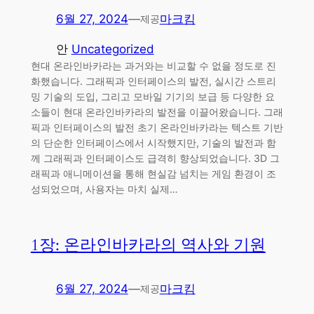
6월 27, 2024
—
마크킴
제공
안
Uncategorized
현대 온라인바카라는 과거와는 비교할 수 없을 정도로 진
화했습니다. 그래픽과 인터페이스의 발전, 실시간 스트리
밍 기술의 도입, 그리고 모바일 기기의 보급 등 다양한 요
소들이 현대 온라인바카라의 발전을 이끌어왔습니다. 그래
픽과 인터페이스의 발전 초기 온라인바카라는 텍스트 기반
의 단순한 인터페이스에서 시작했지만, 기술의 발전과 함
께 그래픽과 인터페이스도 급격히 향상되었습니다. 3D 그
래픽과 애니메이션을 통해 현실감 넘치는 게임 환경이 조
성되었으며, 사용자는 마치 실제…
1장: 온라인바카라의 역사와 기원
6월 27, 2024
—
마크킴
제공